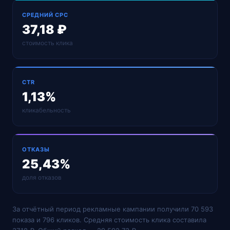
СРЕДНИЙ CPC
37,18 ₽
стоимость клика
CTR
1,13%
кликабельность
ОТКАЗЫ
25,43%
доля отказов
За отчётный период рекламные кампании получили 70 593
показа и 796 кликов. Средняя стоимость клика составила