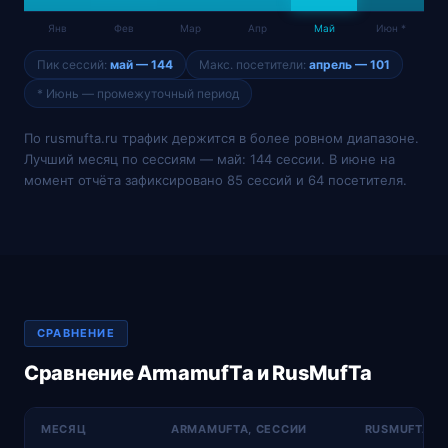
Янв
Фев
Мар
Апр
Май
Июн *
Пик сессий:
май — 144
Макс. посетители:
апрель — 101
* Июнь — промежуточный период
По rusmufta.ru трафик держится в более ровном диапазоне.
Лучший месяц по сессиям — май: 144 сессии. В июне на
момент отчёта зафиксировано 85 сессий и 64 посетителя.
СРАВНЕНИЕ
Сравнение ArmamufTa и RusMufTa
МЕСЯЦ
ARMAMUFTA, СЕССИИ
RUSMUFTA, 