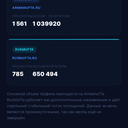
ARMAMUFTA.RU
ПРОСМОТРЫ
СЕССИИ
ПОСЕТИТЕЛИ
1 561
1 039
920
RUSMUFTA
RUSMUFTA.RU
ПРОСМОТРЫ
СЕССИИ
ПОСЕТИТЕЛИ
785
650
494
Основной объём трафика приходится на ArmamufTa.
RusMufTa работает как дополнительное направление и даёт
отдельный стабильный поток посещений. Данные за июнь
являются промежуточными, так как месяц ещё не
завершён.