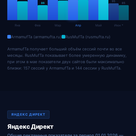
95
86
85
Янв
Фев
Мар
Апр
Май
Июн *
ArmamufTa (armamufta.ru)
RusMufTa (rusmufta.ru)
ArmamufTa получает больший объём сессий почти во все
месяцы. RusMufTa показывает более умеренную динамику,
при этом в мае показатели двух сайтов были максимально
близки: 157 сессий у ArmamufTa и 144 сессии у RusMufTa.
ЯНДЕКС ДИРЕКТ
Яндекс Директ
Общие рекламные показатели за период 01.01.2026 —