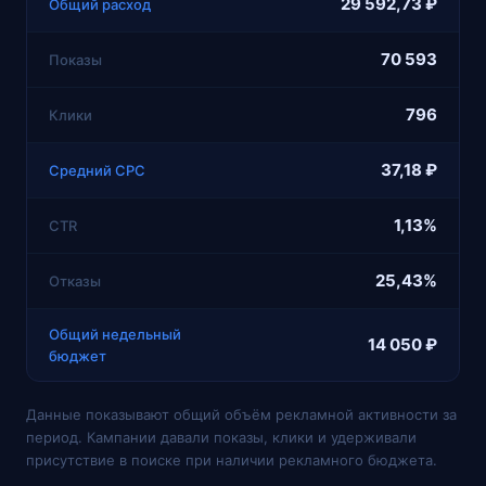
29 592,73 ₽
Общий расход
70 593
Показы
796
Клики
37,18 ₽
Средний CPC
1,13%
CTR
25,43%
Отказы
Общий недельный
14 050 ₽
бюджет
Данные показывают общий объём рекламной активности за
период. Кампании давали показы, клики и удерживали
присутствие в поиске при наличии рекламного бюджета.