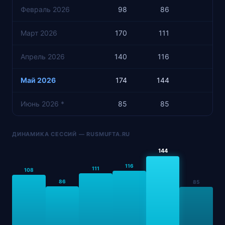
Февраль 2026
98
86
7
Март 2026
170
111
7
Апрель 2026
140
116
10
Май 2026
174
144
9
Июнь 2026 *
85
85
6
ДИНАМИКА СЕССИЙ — RUSMUFTA.RU
144
116
111
108
86
85