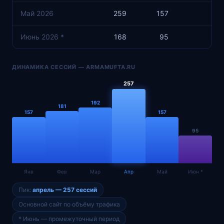
Май 2026
259
157
14
Июнь 2026 *
168
95
9
ДИНАМИКА СЕССИЙ — ARMAMUFTA.RU
257
192
181
157
157
95
Янв
Фев
Мар
Апр
Май
Июн *
Пик:
апрель — 257 сессий
Основной сайт по объёму трафика
* Июнь — промежуточный период