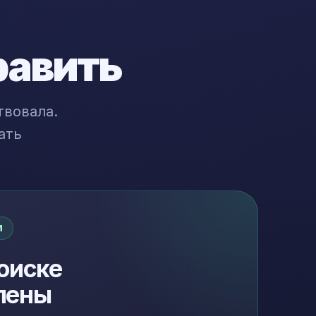
равить
твовала.
ать
И
оиске
лены