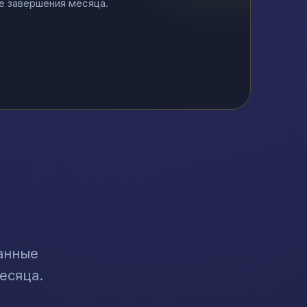
е завершения месяца.
анные
есяца.