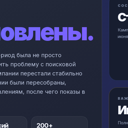
СОС
С
новлены.
Камп
июня
ериод была не просто
ить проблему с поисковой
мпании перестали стабильно
нии были пересобраны,
влениям, после чего показы в
ВА
И
Полн
сий
200+