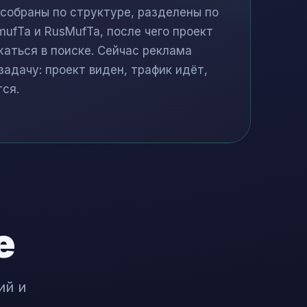
собраны по структуре, разделены по
ufTa и RusMufTa, после чего проект
жаться в поиске. Сейчас реклама
адачу: проект виден, трафик идёт,
ся.
е
ий и