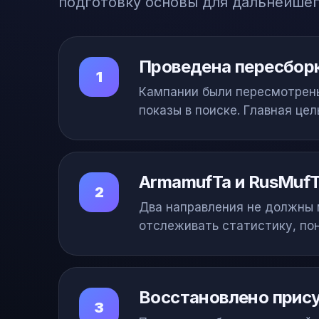
подготовку основы для дальнейшег
Проведена пересбор
1
Кампании были пересмотрены
показы в поиске. Главная це
ArmamufTa и RusMufT
2
Два направления не должны 
отслеживать статистику, по
Восстановлено прису
3