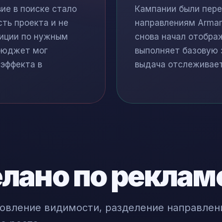
ие в поиске стало
Кампании были пере
ть проекта и не
направлениям Armam
зиции по нужным
снова начал отобра
бюджет мог
выполняет базовую з
 эффекта в
выдача отслеживает
елано по реклам
новление видимости, разделение направлен