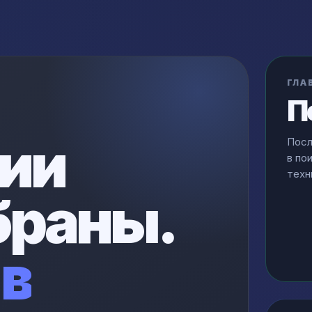
ГЛА
П
ии
Посл
в по
техн
браны.
в