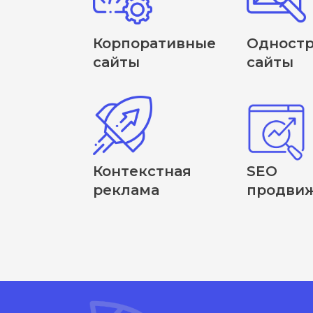
Корпоративные
Одност
сайты
сайты
Контекстная
SEO
реклама
продви