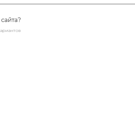
Сформируе
 сайта?
нужный ими
вариантов
благодаря
глубокому
подходу к
дизайну и
текстам.
Запускаем
корпоратив