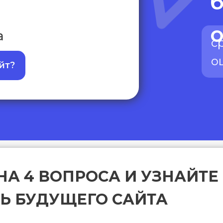
а
с
о
йт?
НА 4 ВОПРОСА И УЗНАЙТЕ
Ь БУДУЩЕГО САЙТА
*это наш маркетолог придумал